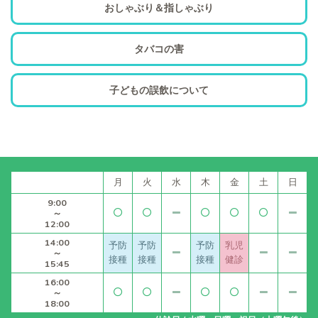
おしゃぶり＆指しゃぶり
タバコの害
子どもの誤飲について
月
火
水
木
金
土
日
9:00
～
12:00
14:00
予防
予防
予防
乳児
～
接種
接種
接種
健診
15:45
16:00
～
18:00